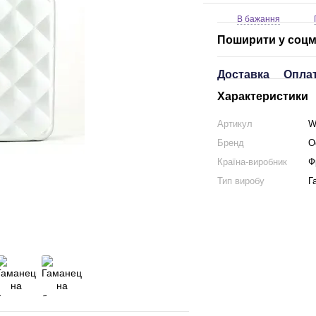
В бажання
Поширити у соц
Доставка
Опла
Характеристики
Артикул
W
Бренд
O
Країна-виробник
Ф
Тип виробу
Г