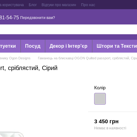
а користувача
Блог
Відгуки про магазин
Про нас
81-54-75
Передзвонити вам?
туетки
Посуд
Декор і Інтер'єр
Штори та Текст
внику Ogon Designs
Гаманець на блискавці OGON Quilted passport, сріблястий, Сір
t, сріблястий, Сірий
Колір
3 450 грн
Немає в наявності