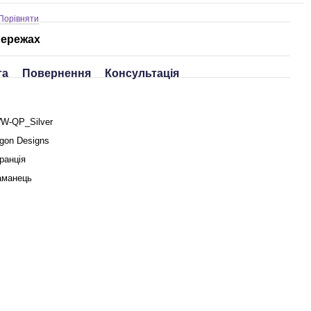
Порівняти
мережах
та
Повернення
Консультація
W-QP_Silver
gon Designs
ранція
аманець