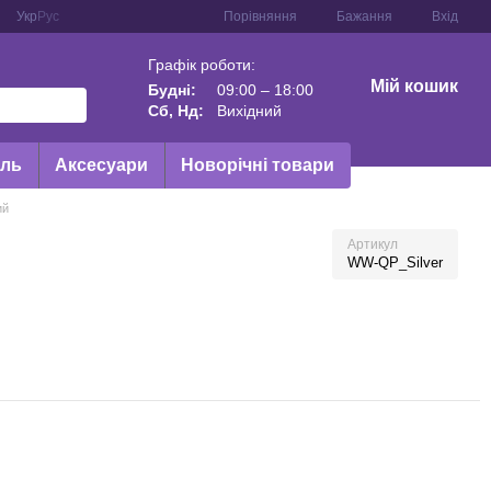
Порівняння
Укр
Рус
Бажання
Вхід
Графік роботи:
Мій кошик
Будні:
09:00 – 18:00
Сб, Нд:
Вихідний
иль
Аксесуари
Новорічні товари
ий
Артикул
WW-QP_Silver