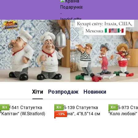
Хіти
Розпродаж
Новинки
Хіт
Хіт
Хіт
−13%