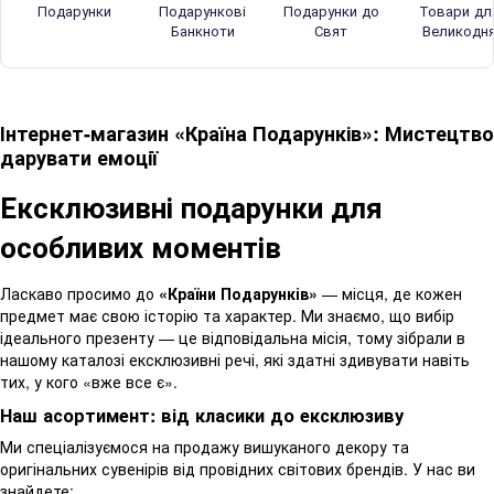
Подарунки
Подарункові
Подарунки до
Товари дл
Банкноти
Свят
Великодн
Інтернет-магазин «Країна Подарунків»: Мистецтво
дарувати емоції
Ексклюзивні подарунки для
особливих моментів
Ласкаво просимо до
«Країни Подарунків»
— місця, де кожен
предмет має свою історію та характер. Ми знаємо, що вибір
ідеального презенту — це відповідальна місія, тому зібрали в
нашому каталозі ексклюзивні речі, які здатні здивувати навіть
тих, у кого «вже все є».
Наш асортимент: від класики до ексклюзиву
Ми спеціалізуємося на продажу вишуканого декору та
оригінальних сувенірів від провідних світових брендів. У нас ви
знайдете: