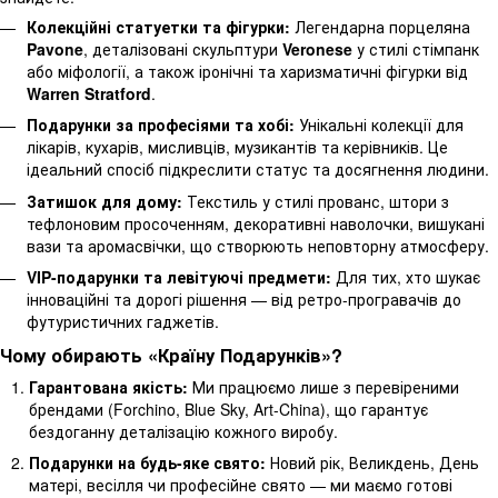
Колекційні статуетки та фігурки:
Легендарна порцеляна
Pavone
, деталізовані скульптури
Veronese
у стилі стімпанк
або міфології, а також іронічні та харизматичні фігурки від
Warren Stratford
.
Подарунки за професіями та хобі:
Унікальні колекції для
лікарів, кухарів, мисливців, музикантів та керівників. Це
ідеальний спосіб підкреслити статус та досягнення людини.
Затишок для дому:
Текстиль у стилі прованс, штори з
тефлоновим просоченням, декоративні наволочки, вишукані
вази та аромасвічки, що створюють неповторну атмосферу.
VIP-подарунки та левітуючі предмети:
Для тих, хто шукає
інноваційні та дорогі рішення — від ретро-програвачів до
футуристичних гаджетів.
Чому обирають «Країну Подарунків»?
Гарантована якість:
Ми працюємо лише з перевіреними
брендами (Forchino, Blue Sky, Art-China), що гарантує
бездоганну деталізацію кожного виробу.
Подарунки на будь-яке свято:
Новий рік, Великдень, День
матері, весілля чи професійне свято — ми маємо готові