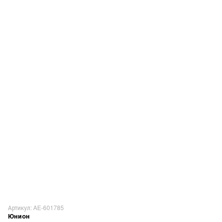
Артикул: AE-601785
Юнион