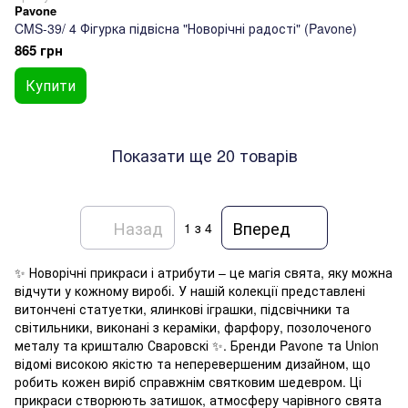
Pavone
CMS-39/ 4 Фігурка підвісна "Новорічні радості" (Pavone)
865 грн
Купити
Показати ще 20 товарів
Назад
Вперед
1
з 4
✨ Новорічні прикраси і атрибути – це магія свята, яку можна
відчути у кожному виробі. У нашій колекції представлені
витончені статуетки, ялинкові іграшки, підсвічники та
світильники, виконані з кераміки, фарфору, позолоченого
металу та кришталю Сваровскі ✨. Бренди Pavone та Union
відомі високою якістю та неперевершеним дизайном, що
робить кожен виріб справжнім святковим шедевром. Ці
прикраси створюють затишок, атмосферу чарівного свята