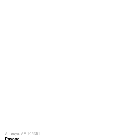
Артикул: AE-105351
Pavone