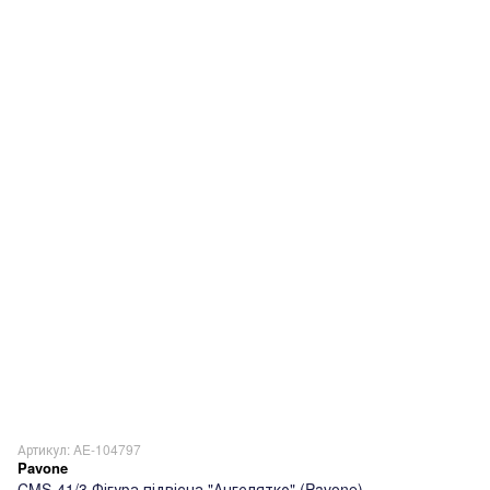
Артикул: AE-104797
Pavone
CMS-41/3 Фігура підвісна "Ангелятко" (Pavone)