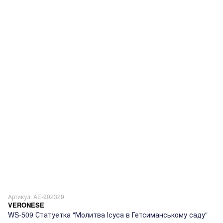
Артикул: AE-902329
VERONESE
WS-509 Статуетка "Молитва Ісуса в Гетсиманському саду"