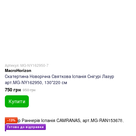
Артикул: MG-NY162950-7
MacroHorizon
Скатертина Новорічна Святкова Іспанія Снігурі Лазур
арт.MG-NY162950, 130*220 см
750 грн
950 грн
Купити
−13%
Готово до відправки