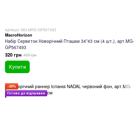
Артикул: MG-MRS-GP567493
MacroHorizon
Набір Серветок Новорічний Пташки 34*43 см (4 шт.), арт.MG-
GP567493
320 грн
450 грн
Купити
−39%
Готово до відправки