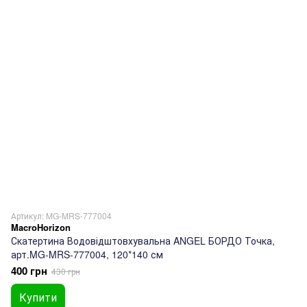
Артикул: MG-MRS-777004
MacroHorizon
Скатертина Водовідштовхувальна ANGEL БОРДО Точка,
арт.MG-MRS-777004, 120*140 см
400 грн
430 грн
Купити