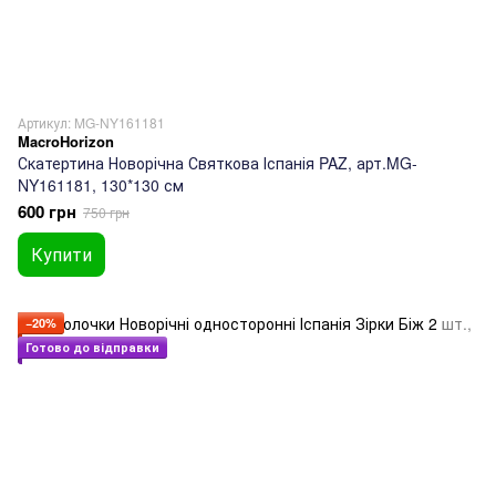
Артикул: MG-NY161181
MacroHorizon
Скатертина Новорічна Святкова Іспанія PAZ, арт.MG-
NY161181, 130*130 см
600 грн
750 грн
Купити
−20%
Готово до відправки