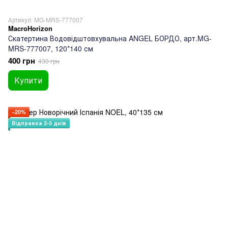
Артикул: MG-MRS-777007
MacroHorizon
Скатертина Водовідштовхувальна ANGEL БОРДО, арт.MG-
MRS-777007, 120*140 см
400 грн
430 грн
Купити
−20%
Відправка 2-5 днів