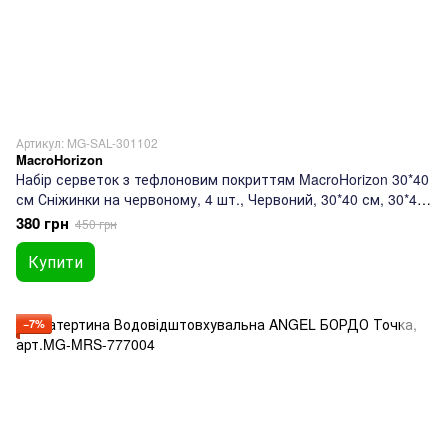
Артикул: MG-SAL-301102
MacroHorizon
Набір серветок з тефлоновим покриттям MacroHorizon 30*40
см Сніжинки на червоному, 4 шт., Червоний, 30*40 см, 30*40
см
380 грн
450 грн
Купити
−7%