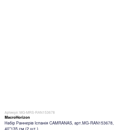
Артикул: MG-MRS-RAN153678
MacroHorizon
Набір Раннерів Іспанія CAMRANAS, арт.MG-RAN153678,
40*135 см (2 шт.)