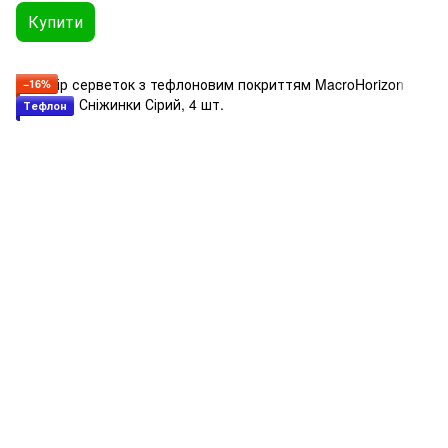
Купити
−16%
Тефлон