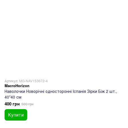
Артикул: MG-NAV153672-4
MacroHorizon
Наволочки Новорічні односторонні Іспанія Зірки Біж 2 шт.,
40*40 см
400 грн
500 грн
Купити