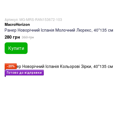
Артикул: MG-MRS-RAN153672-103
MacroHorizon
Ранер Новорічний Іспанія Молочний Люрекс, 40*135 см
280 грн
360 грн
Купити
−20%
Готово до відправки