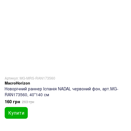
Артикул: MG-MRS-RAN173560
MacroHorizon
Новорічний раннер Іспанія NADAL червоний фон, арт.MG-
RAN173560, 40*140 см
160 грн
263 грн
Купити