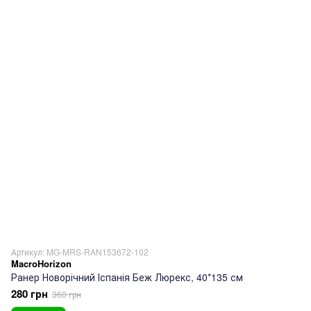
Артикул: MG-MRS-RAN153672-102
MacroHorizon
Ранер Новорічний Іспанія Беж Люрекс, 40*135 см
280 грн
360 грн