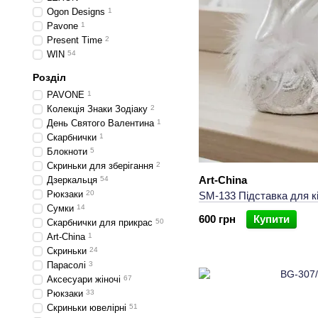
Ogon Designs
1
Pavone
1
Present Time
2
WIN
54
Розділ
PAVONE
1
Колекція Знаки Зодіаку
2
День Святого Валентина
1
Скарбнички
1
Блокноти
5
Скриньки для зберігання
2
Art-China
Дзеркальця
54
Рюкзаки
20
SM-133 Підставка для кі
Сумки
14
600 грн
Купити
Скарбнички для прикрас
50
Art-China
1
Скриньки
24
Парасолі
3
Аксесуари жіночі
67
Рюкзаки
33
Скриньки ювелірні
51