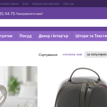
а користувача
Блог
Відгуки про магазин
Про нас
81-54-75
Передзвонити вам?
туетки
Посуд
Декор і Інтер'єр
Штори та Текст
спочатку нові
за популярні
Сортування: