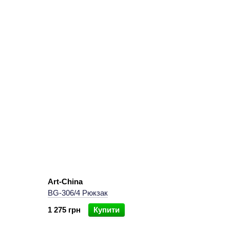
Art-China
BG-306/4 Рюкзак
1 275 грн
Купити