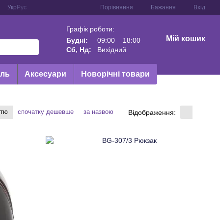
Порівняння
Укр
Рус
Бажання
Вхід
Графік роботи:
Мій кошик
Будні:
09:00 – 18:00
Сб, Нд:
Вихідний
иль
Аксесуари
Новорічні товари
стю
спочатку дешевше
за назвою
Відображення: