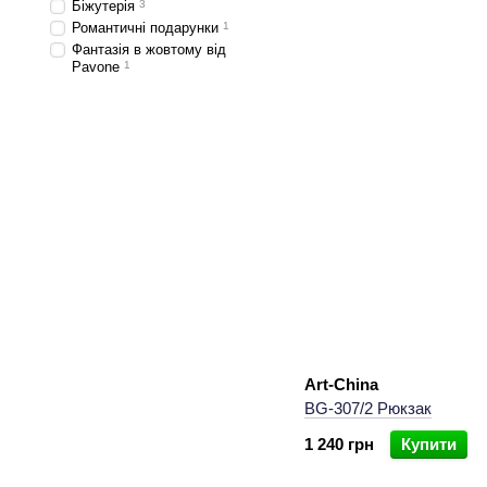
Біжутерія
3
Романтичні подарунки
1
Фантазія в жовтому від
Pavone
1
Art-China
BG-307/2 Рюкзак
1 240 грн
Купити