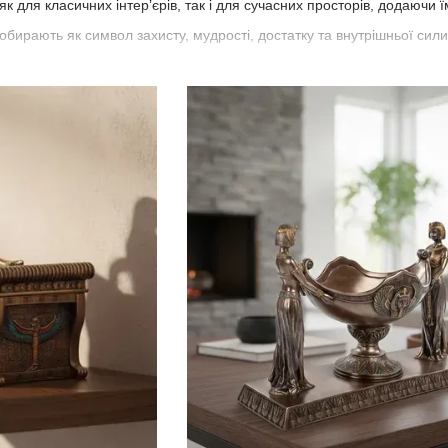
к для класичних інтер’єрів, так і для сучасних просторів, додаючи ї
обирають як символ захисту, мудрості, достатку та внутрішньої сили
категорії (підбірки)
в та Нефертіті
та величі
а керівнику або жінці
а символи
си
ли та мудрості
етки та фігурки
єгипетському стилі
абінету
р (підсвічники, маски)