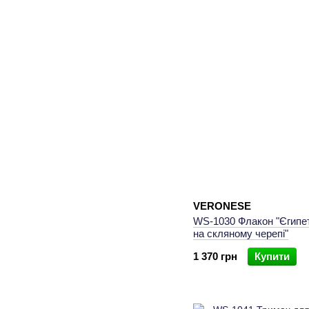
VERONESE
WS-1030 Флакон "Єгипет
на скляному черепі"
1 370 грн
Купити