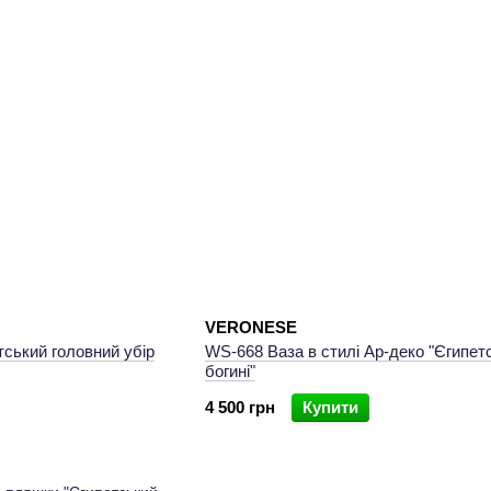
VERONESE
ський головний убір
WS-668 Ваза в стилі Ар-деко "Єгипетс
богині"
4 500 грн
Купити