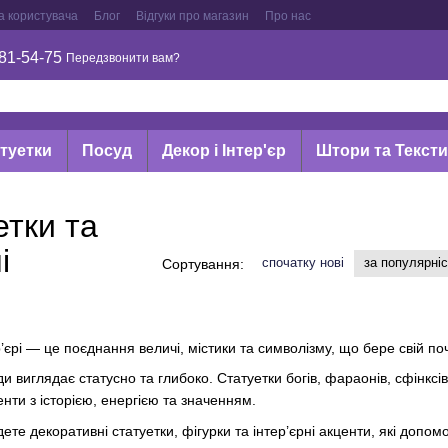
а користувача
Блог
Відгуки про магазин
Про нас
81-54-75
Передзвонити вам?
туетки
Посуд
Декор і Інтер'єр
Штори та Текст
етки та
і
спочатку нові
за популярні
Сортування:
р’єрі — це поєднання величі, містики та символізму, що бере свій п
и виглядає статусно та глибоко. Статуетки богів, фараонів, сфінксі
нти з історією, енергією та значенням.
дете декоративні статуетки, фігурки та інтер’єрні акценти, які допом