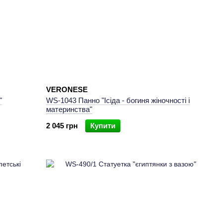
ь.
VERONESE
"
WS-1043 Панно "Ісіда - богиня жіночності і
материнства"
2 045 грн
Купити
(ШІ).