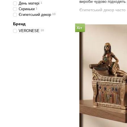
вироби чудово підходять я
День матері
1
Скриньки
1
Єгипетський декор часто 
Єгипетський декор
10
Бренд
Хіт
VERONESE
10
🔥 Популярні під
👑 Статуетки фараоні
Символ влади, краси 
Ідеально для подарунк
🐫 Єгипетські боги т
Анубіс, Ра, Гор, сфінк
Символіка захисту, си
🏺 Декоративні стату
Інтер’єрні акценти у 
Для дому, офісу або к
🕯️ Атмосферний деко