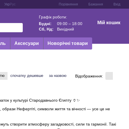
Порівняння
Укр
Рус
Бажання
Вхід
Графік роботи:
Мій кошик
Будні:
09:00 – 18:00
Сб, Нд:
Вихідний
иль
Аксесуари
Новорічні товари
стю
спочатку дешевше
за назвою
Відображення:
очаток у культурі Стародавнього Єгипту 🏺✨
в, образи Нефертіті, символи життя та вічності — усе це не
ожуть створити атмосферу загадковості, сили та гармонії. Такі