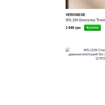
Створення містичної
Ідеально для вечірнь
VERONESE
WS-184 Шкатулка "Клео
Ідеї використа
1 640 грн
Купити
🏛️ Оформлення інтер
🎁 Оригінальні подар
🧘 Декор для створе
💼 Прикраса кабінету
✨ Колекціонування те
Кому підходить
Любителям історії та 
Поціновувачам симво
Колекціонерам
Тим, хто хоче незвича