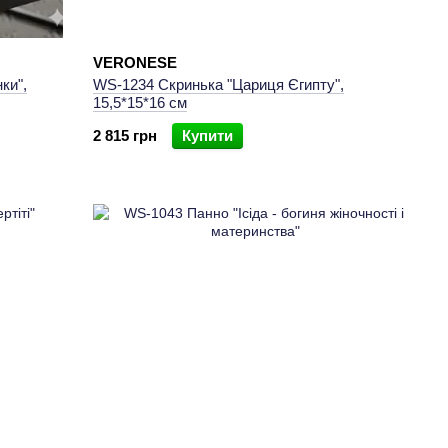
VERONESE
ки",
WS-1234 Скринька "Цариця Єгипту",
15,5*15*16 см
2 815 грн
Купити