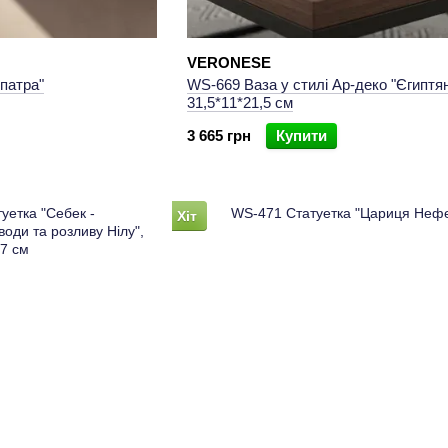
 атмосфери
ого освітлення
VERONESE
патра"
WS-669 Ваза у стилі Ар-деко "Єгиптян
ння
31,5*11*21,5 см
’єру в єгипетському стилі
3 665 грн
Купити
унки з глибоким змістом
ння атмосфери спокою та сили
Хіт
 або робочого простору
матичних статуеток
культури
лізму
йний інтер’єр