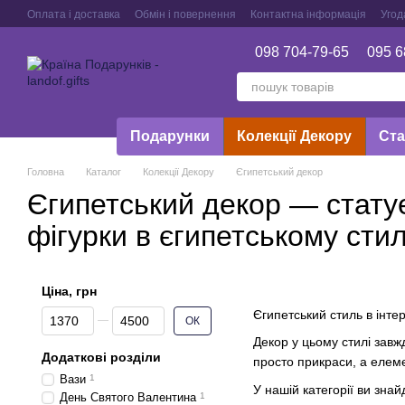
Перейти до основного контенту
Оплата і доставка
Обмін і повернення
Контактна інформація
Угод
098 704-79-65
095 6
Подарунки
Колекції Декору
Ста
Головна
Каталог
Колекції Декору
Єгипетський декор
Єгипетський декор — стату
фігурки в єгипетському стил
Ціна, грн
Від Ціна, грн
До Ціна, грн
Єгипетський стиль в інте
ОК
Декор у цьому стилі завжд
Додаткові розділи
просто прикраси, а елеме
Вази
1
У нашій категорії ви знай
День Святого Валентина
1