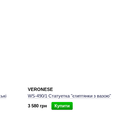
VERONESE
ькі
WS-490/1 Статуетка "єгиптянки з вазою"
3 580 грн
Купити