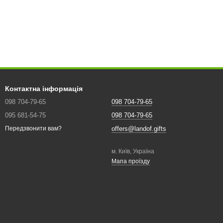
Контактна інформація
098 704-79-65
098 704-79-65
095 681-54-75
098 704-79-65
offers@landof.gifts
Передзвонити вам?
м. Київ, Україна
Мапа проїзду