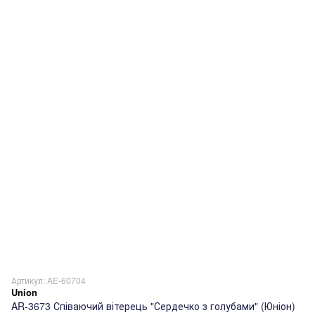
Артикул: AE-60704
Union
AR-3673 Співаючий вітерець "Сердечко з голубами" (Юніон)