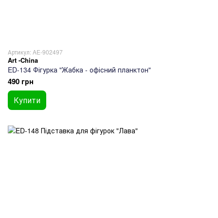
Артикул: AE-902497
Art -China
ED-134 Фігурка "Жабка - офісний планктон"
490 грн
Купити