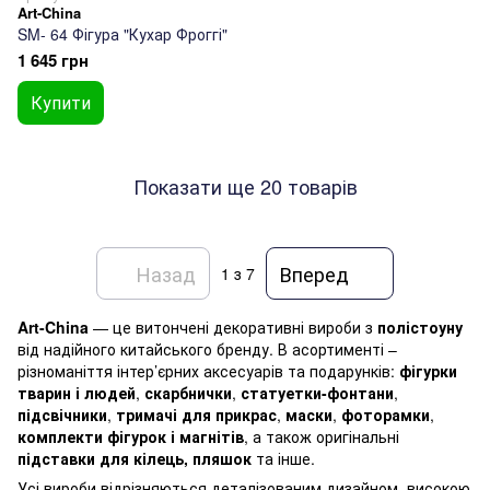
Art-China
SM- 64 Фігура "Кухар Фроггі"
1 645 грн
Купити
Показати ще 20 товарів
Назад
Вперед
1
з 7
Art-China
— це витончені декоративні вироби з
полістоуну
від надійного китайського бренду. В асортименті –
різноманіття інтер’єрних аксесуарів та подарунків:
фігурки
тварин і людей
,
скарбнички
,
статуетки-фонтани
,
підсвічники
,
тримачі для прикрас
,
маски
,
фоторамки
,
комплекти фігурок і магнітів
, а також оригінальні
підставки для кілець, пляшок
та інше.
Усі вироби відрізняються деталізованим дизайном, високою