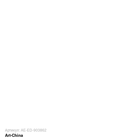
Артикул: AE-ED-903862
Art-China