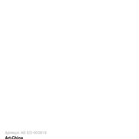
Артикул: AE-ED-903819
Art-China