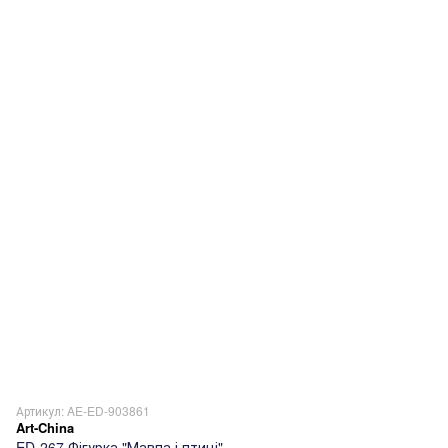
Артикул: AE-ED-903861
Art-China
ED-267 Фігурка "Мавпа і птиці"