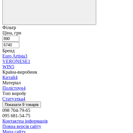
Фільтр
Ціна, грн
Бренд
Euro Artista
3
VERONESE
1
WIN
5
Країна-виробник
Китай
4
Матеріал
Полістоун
4
Тип виробу
Статуэтка
4
Показати 9 товарів
098 704-79-65
095 681-54-75
Контактна інформація
Повна версія сайту
Мапа сайту