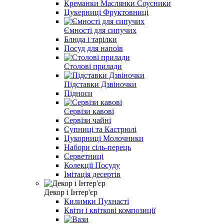
Креманки Маслянки Соусники
Цукерниці Фруктовниці
Ємності для сипучих
Блюда і тарілки
Посуд для напоїв
Столові прилади
Підставки Дзвіночки
Підноси
Сервізи кавові
Сервізи чайні
Супниці та Кастрюлі
Цукорниці Молочники
Набори сіль-перець
Серветниці
Колекції Посуду
Iмітація десертів
Декор і Інтер'єр
Килимки Пухнасті
Квіти і квіткові композиції