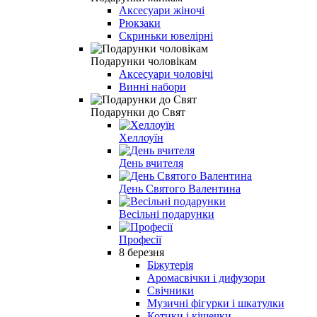
Аксесуари жіночі
Рюкзаки
Скриньки ювелірні
Подарунки чоловікам
Аксесуари чоловічі
Винні набори
Подарунки до Свят
Хеллоуїн
День вчителя
День Святого Валентина
Весільні подарунки
Професії
8 березня
Біжутерія
Аромасвічки і дифузори
Свічники
Музичні фігурки і шкатулки
Котики і кішечки