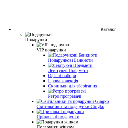
Каталог
Подарунки
VIP подарунки
Подарункові Банкноти
Левітуючі Предмети
Офісні набори
Ігрова колекція
Скриньки для зберігання
Ретро програвачі
Світильники та подарунки Gingko
Прикольні подарунки
Подарунки жінкам