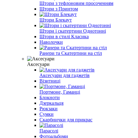
Штори з тефлоновим просоченням
Штори з Принтом
Штори Блекаут
Штори і скатертини Однотонні
Штори в стилі Класика
Наволочки
Ранери та Скатертини на стіл
Аксесуари
Аксесуари для гаджетів
Візитниці
Портмоне, Гаманці
Блокноти
Дзеркальця
Рюкзаки
Сумки
Скарбнички для прикрас
Парасолі
Фотоальбоми