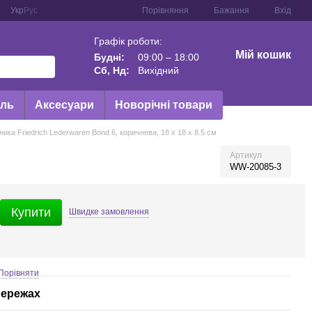
Порівняння
Укр
Рус
Бажання
Вхід
Графік роботи:
Мій кошик
Будні:
09:00 – 18:00
Сб, Нд:
Вихідний
иль
Аксесуари
Новорічні товари
ика Friedrich Lederwaren Bond 6, коричнева, 18 x 18 x 8.5 см
Артикул
WW-20085-3
Купити
Швидке
замовлення
Порівняти
мережах