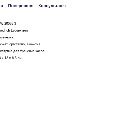
та
Повернення
Консультація
W-20085-3
riedrich Lederwaren
імеччина
архат, оргстекло, эко-кожа
катулка для хранения часов
8 x 18 x 8.5 см