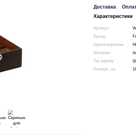
Доставка
Опла
Характеристики
Артикул
W
Бренд
F
Країна-виробник
Н
Матеріал
б
Тип виробу
Ш
Розмiри, см
1