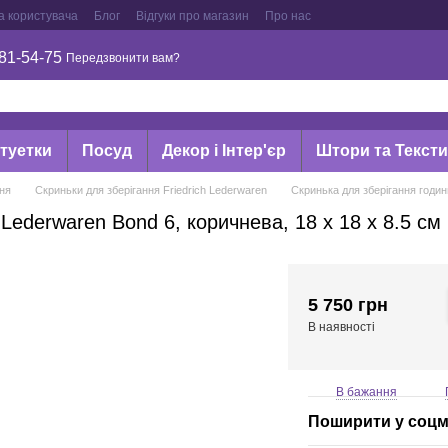
а користувача
Блог
Відгуки про магазин
Про нас
81-54-75
Передзвонити вам?
туетки
Посуд
Декор і Інтер'єр
Штори та Текст
ння
Скриньки для зберігання Friedrich Lederwaren
Скринька для зберігання годинн
 Lederwaren Bond 6, коричнева, 18 x 18 x 8.5 см
5 750 грн
В наявності
В бажання
Поширити у соц