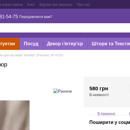
а користувача
Блог
Відгуки про магазин
Про нас
81-54-75
Передзвонити вам?
туетки
Посуд
Декор і Інтер'єр
Штори та Текст
ка для окулярів "Колібрі" (Pavone) JP-97/20
фор
580 грн
В наявності
В бажання
Поширити у соц