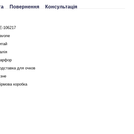
та
Повернення
Консультація
E-106217
avone
итай
талія
арфор
одставка для очков
ізне
ірмова коробка