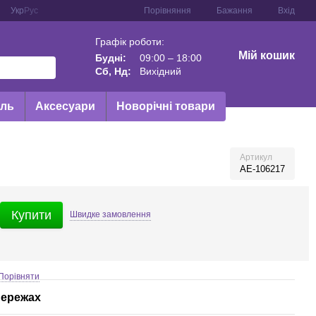
Порівняння
Укр
Рус
Бажання
Вхід
Графік роботи:
Мій кошик
Будні:
09:00 – 18:00
Сб, Нд:
Вихідний
иль
Аксесуари
Новорічні товари
Артикул
AE-106217
Купити
Швидке
замовлення
Порівняти
мережах