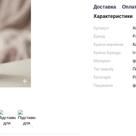
Доставка
Опла
Характеристики
Артикул
A
Бренд
P
Країна-виробник
К
Країна Бренда
І
Матеріал
ф
Тип виробу
П
Категорiя
Р
Пакування
ф