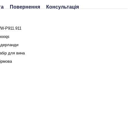
та
Повернення
Консультація
W-P911.911
oooqs
ідерланди
абір для вина
ірмова