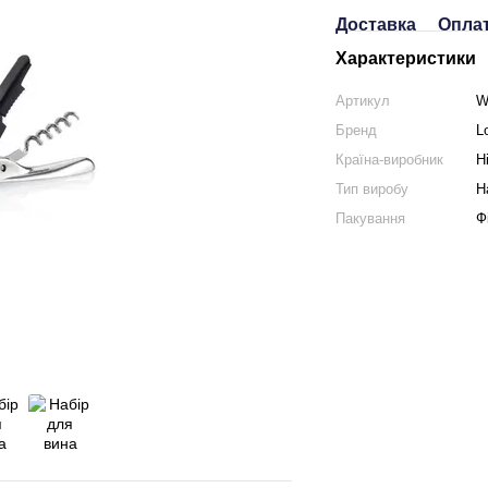
Доставка
Опла
Характеристики
Артикул
W
Бренд
L
Країна-виробник
Н
Тип виробу
Н
Пакування
Ф