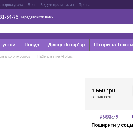
а користувача
Блог
Відгуки про магазин
Про нас
81-54-75
Передзвонити вам?
туетки
Посуд
Декор і Інтер'єр
Штори та Текст
для алкоголю Loooqs
Набір для вина Airo Lux
1 550 грн
В наявності
В бажання
Поширити у соц