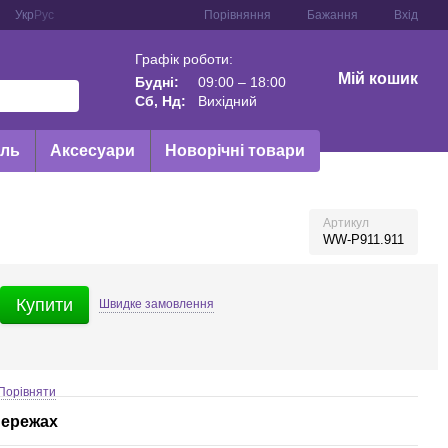
Порівняння
Укр
Рус
Бажання
Вхід
Графік роботи:
Мій кошик
Будні:
09:00 – 18:00
Сб, Нд:
Вихідний
иль
Аксесуари
Новорічні товари
Артикул
WW-P911.911
Купити
Швидке
замовлення
Порівняти
мережах