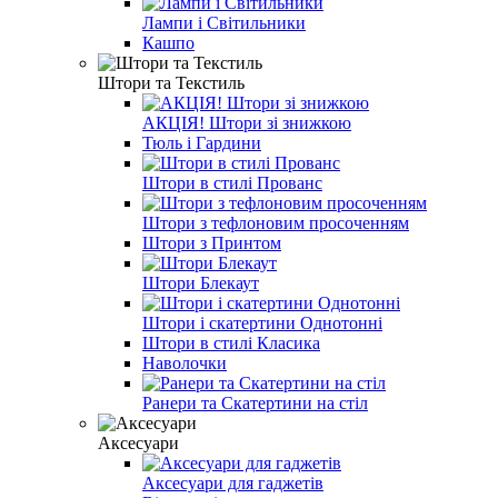
Лампи і Світильники
Кашпо
Штори та Текстиль
АКЦІЯ! Штори зі знижкою
Тюль і Гардини
Штори в стилі Прованс
Штори з тефлоновим просоченням
Штори з Принтом
Штори Блекаут
Штори і скатертини Однотонні
Штори в стилі Класика
Наволочки
Ранери та Скатертини на стіл
Аксесуари
Аксесуари для гаджетів