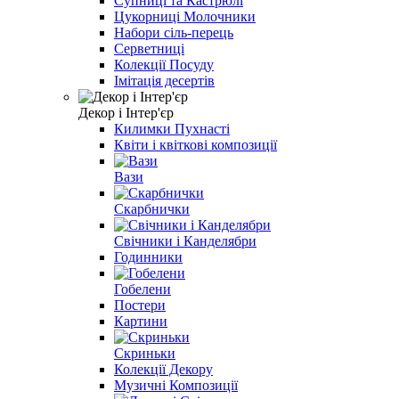
Супниці та Кастрюлі
Цукорниці Молочники
Набори сіль-перець
Серветниці
Колекції Посуду
Iмітація десертів
Декор і Інтер'єр
Килимки Пухнасті
Квіти і квіткові композиції
Вази
Скарбнички
Свічники і Канделябри
Годинники
Гобелени
Постери
Картини
Скриньки
Колекції Декору
Музичні Композиції