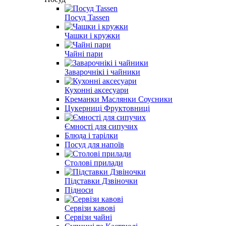
Посуд Tassen
Чашки і кружки
Чайні пари
Заварочнікі і чайники
Кухонні аксесуари
Креманки Маслянки Соусники
Цукерниці Фруктовниці
Ємності для сипучих
Блюда і тарілки
Посуд для напоїв
Столові прилади
Підставки Дзвіночки
Підноси
Сервізи кавові
Сервізи чайні