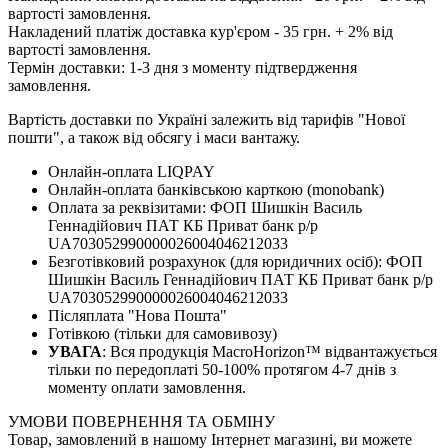
вартості замовлення.
Накладений платіж доставка кур'єром - 35 грн. + 2% від
вартості замовлення.
Термін доставки: 1-3 дня з моменту підтвердження
замовлення.
Вартість доставки по Україні залежить від тарифів "Нової
пошти", а також від обсягу і маси вантажу.
Онлайн-оплата LIQPAY
Онлайн-оплата банківською карткою (monobank)
Оплата за реквізитами: ФОП Шишкін Василь
Геннадійович ПАТ КБ Приват банк р/р
UA703052990000026004046212033
Безготівковий розрахунок (для юридичних осіб): ФОП
Шишкін Василь Геннадійович ПАТ КБ Приват банк р/р
UA703052990000026004046212033
Післяплата "Нова Пошта"
Готівкою (тільки для самовивозу)
УВАГА
: Вся продукція MacroHorizon™ відвантажується
тільки по передоплаті 50-100% протягом 4-7 днів з
моменту оплати замовлення.
УМОВИ ПОВЕРНЕННЯ ТА ОБМІНУ
Товар, замовлений в нашому Інтернет магазині, ви можете