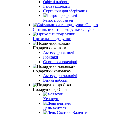
Офісні набори
Ігрова колекція
Скриньки для зберігання
Ретро програвачі
Світильники та подарунки Gingko
Прикольні подарунки
Подарунки жінкам
Аксесуари жіночі
Рюкзаки
Скриньки ювелірні
Подарунки чоловікам
Аксесуари чоловічі
Винні набори
Подарунки до Свят
Хеллоуїн
День вчителя