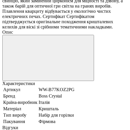
свинцю, який замінений цирконієм для міцності та дзвону, а
також барій для оптичної гри світла на гранях виробів.
Плавлення кварциту відбувається у екологічно чистих
електричних печах. Сертифікат Сертифікатом
підтверджується оригінальне походження кришталевих
келихів для віскі зі срібними тематичними накладками.
Опис
Характеристики
Артикул
WW-B77KOZ2PG
Бренд
Boss Crystal
Країна-виробник
Італія
Матеріал
Кришталь
Тип виробу
Набір для горілки
Пакування
Фірмова
Відгуки