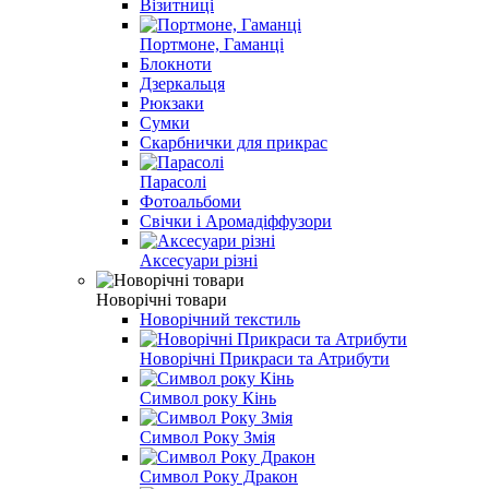
Візитниці
Портмоне, Гаманці
Блокноти
Дзеркальця
Рюкзаки
Сумки
Скарбнички для прикрас
Парасолі
Фотоальбоми
Свічки і Аромадіффузори
Аксесуари різні
Новорічні товари
Новорічний текстиль
Новорічні Прикраси та Атрибути
Символ року Кінь
Символ Року Змія
Символ Року Дракон