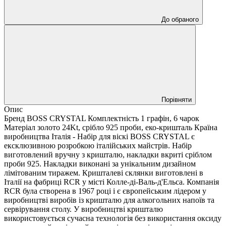
До обраного
Порівняти
Опис
Бренд BOSS CRYSTAL Комплектність 1 графін, 6 чарок
Матеріал золото 24Kt, срібло 925 проби, еко-кришталь Країна
виробництва Італія - Набір для віскі BOSS CRYSTAL є
ексклюзивною розробкою італійських майстрів. Набір
виготовлений вручну з кришталю, накладки вкриті сріблом
проби 925. Накладки виконані за унікальним дизайном
лімітованим тиражем. Кришталеві склянки виготовлені в
Італії на фабриці RCR у місті Колле-ді-Валь-д'Ельса. Компанія
RCR була створена в 1967 році і є європейським лідером у
виробництві виробів із кришталю для алкогольних напоїв та
сервірування столу. У виробництві кришталю
використовується сучасна технологія без використання оксиду