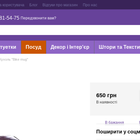
а користувача
Блог
Відгуки про магазин
Про нас
81-54-75
Передзвонити вам?
туетки
Посуд
Декор і Інтер'єр
Штори та Текст
Кухоль "Bike mug"
650 грн
В наявності
В бажання
Поширити у соц