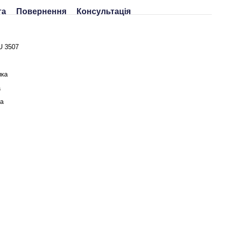
та
Повернення
Консультація
 3507
ика
а
ва