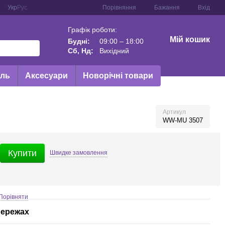
Порівняння
Укр
Рус
Бажання
Вхід
Графік роботи:
Мій кошик
Будні:
09:00 – 18:00
Сб, Нд:
Вихідний
иль
Аксесуари
Новорічні товари
Артикул
WW-MU 3507
Купити
Швидке
замовлення
Порівняти
мережах