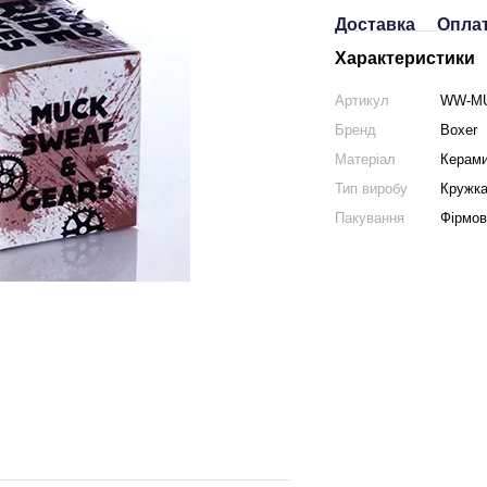
Доставка
Опла
Характеристики
Артикул
WW-MU
Бренд
Boxer
Матеріал
Керам
Тип виробу
Кружк
Пакування
Фірмо