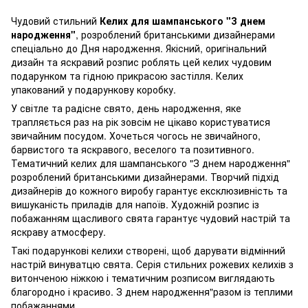
Чудовий стильний
Келих для шампанського "З днем
народження"
, розроблений британськими дизайнерами
спеціально до Дня народження. Якісний, оригінальний
дизайн та яскравий розпис роблять цей келих чудовим
подарунком та гідною прикрасою застілля. Келих
упакований у подарункову коробку.
У світле та радісне свято, день народження, яке
трапляється раз на рік зовсім не цікаво користуватися
звичайним посудом. Хочеться чогось не звичайного,
барвистого та яскравого, веселого та позитивного.
Тематичний келих для шампанського "З днем народження"
розроблений британськими дизайнерами. Творчий підхід
дизайнерів до кожного виробу гарантує ексклюзивність та
вишуканість приладів для напоїв. Художній розпис із
побажанням щасливого свята гарантує чудовий настрій та
яскраву атмосферу.
Такі подарункові келихи створені, щоб дарувати відмінний
настрій винуватцю свята. Серія стильних рожевих келихів з
витонченою ніжкою і тематичним розписом виглядають
благородно і красиво. З днем народження"разом із теплими
побажаннями.