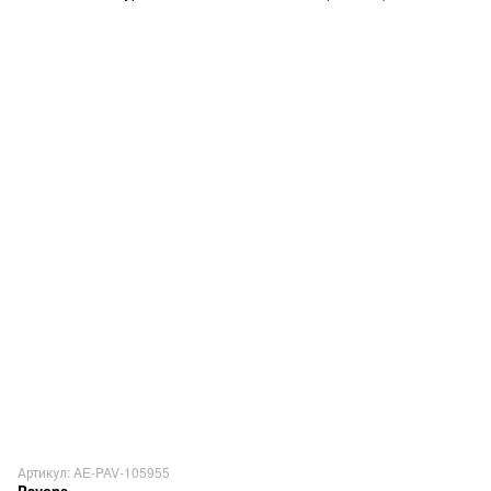
Артикул: AE-PAV-105955
Pavone