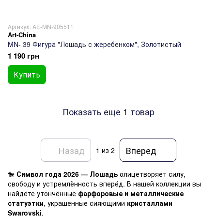
Артикул: AE-MN-905511
Art-China
MN- 39 Фигура "Лошадь с жеребенком", Золотистый
1 190 грн
Купить
Показать еще 1 товар
Назад
Вперед
1
из 2
🐎
Символ года 2026 — Лошадь
олицетворяет силу,
свободу и устремлённость вперёд. В нашей коллекции вы
найдёте утончённые
фарфоровые и металлические
статуэтки
, украшенные сияющими
кристаллами
Swarovski
.