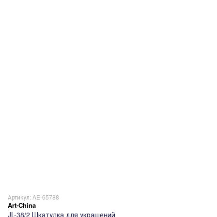
Артикул: AE-65788
Art-China
JL-38/2 Шкатулка для украшений