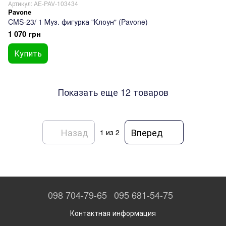
Артикул: AE-PAV-103434
Pavone
CMS-23/ 1 Муз. фигурка "Клоун" (Pavone)
1 070 грн
Купить
Показать еще 12 товаров
Назад
Вперед
1
из 2
098 704-79-65
095 681-54-75
Контактная информация