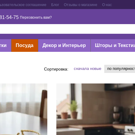
ьзовательское соглашение
Блог
Отзывы о магазине
О нас
81-54-75
Перезвонить вам?
тки
Посуда
Декор и Интерьер
Шторы и Тексти
сначала новые
по популярнос
Сортировка: