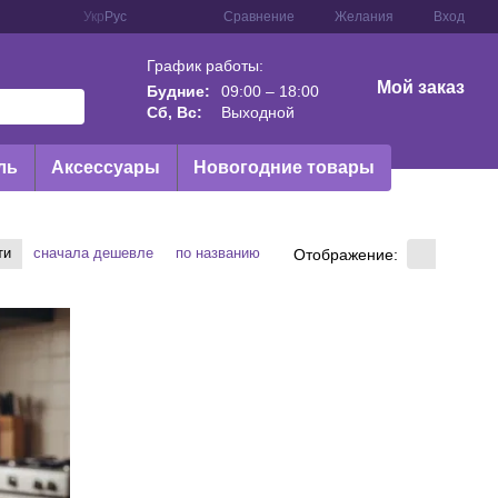
Сравнение
Укр
Рус
Желания
Вход
График работы:
Мой заказ
Будние:
09:00 – 18:00
Сб, Вс:
Выходной
ль
Аксессуары
Новогодние товары
ти
сначала дешевле
по названию
Отображение: