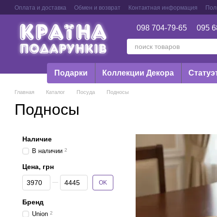
Перейти к основному контенту
Оплата и доставка
Обмен и возврат
Контактная информация
Пол
098 704-79-65
095 6
Подарки
Коллекции Декора
Статуэ
Главная
Каталог
Посуда
Подносы
Подносы
Наличие
В наличии
2
Цена, грн
От Цена, грн
До Цена, грн
OK
Бренд
Union
2