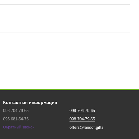
Контактная информация
098 704-79-65
098 704-79-65
095 681-54-75
098 704-79-65
offers@landof.gifts
Обратный звонок