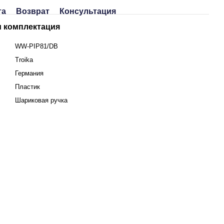
та
Возврат
Консультация
и комплектация
WW-PIP81/DB
Troika
ь
Германия
Пластик
Шариковая ручка