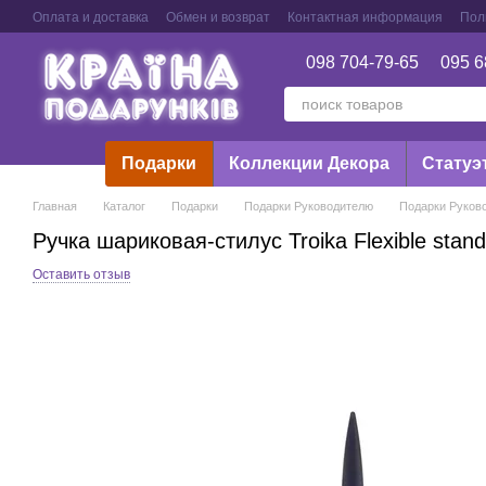
Перейти к основному контенту
Оплата и доставка
Обмен и возврат
Контактная информация
Пол
098 704-79-65
095 6
Подарки
Коллекции Декора
Статуэ
Главная
Каталог
Подарки
Подарки Руководителю
Подарки Руково
Ручка шариковая-стилус Troika Flexible stand
Оставить отзыв