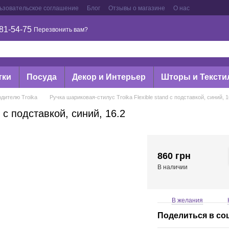
ьзовательское соглашение
Блог
Отзывы о магазине
О нас
81-54-75
Перезвонить вам?
тки
Посуда
Декор и Интерьер
Шторы и Тексти
дителю Troika
Ручка шариковая-стилус Troika Flexible stand с подставкой, синий, 1
 с подставкой, синий, 16.2
860 грн
В наличии
В желания
Поделиться в со