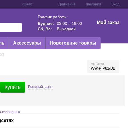
Сравнение
Укр
Рус
Желания
Вход
График работы:
Мой заказ
Будние:
09:00 – 18:00
Сб, Вс:
Выходной
ль
Аксессуары
Новогодние товары
6.2
Артикул
WW-PIP81/DB
Купить
Быстрый
заказ
К сравнению
цсетях