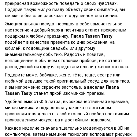
прекрасная возможность поведать о своих чувствах.
Подарив такую милую пиалу объекту своих симпатий, вы
сможете без слов рассказать о душевном состоянии.
Эмоциональная посуда, несущая в себе замечательное
настроение и добрый заряд позитива станет прекрасным
подарком к любому празднику.
Пиала Tassen Tasty
подойдет в качестве презента ко дню рождения, на
юбилей, к годовщине свадьбы или другому
знаменательному событию. Радость и позитив,
воплощенные в обычном столовом приборе, не оставят
равнодушной ни одну из представительниц женского пола.
Подарите маме, бабушке, жене, тёте, тёще, сестре или
любимой девушке такой оригинальный сосуд для напитков,
и вы непременно скрасите застолье, а
веселая Пиала
Tassen Tasty
станет яркой изюминкой трапезы.
Удобная емкость0,5 литра, высококачественная керамика,
милая мимика и подарочная упаковка с логотипом
производителя делают такой столовый прибор настоящим
произведением искусства и достойным подарком.
Каждое изделие сначала тщательно моделируется в 3D на
компьютере, затем немецкие технологи воплощают рисунок