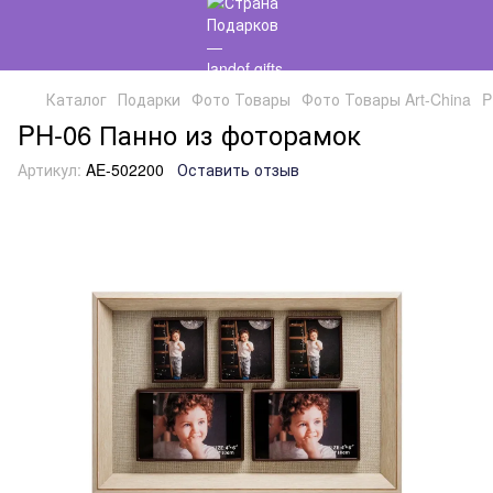
Каталог
Подарки
Фото Товары
Фото Товары Art-China
P
PH-06 Панно из фоторамок
Артикул:
AE-502200
Оставить отзыв