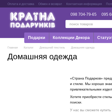
Перейти к основному контенту
Оплата и доставка
Обмен и возврат
Контактная информация
Пол
098 704-79-65
095 6
Подарки
Коллекции Декора
Статуэ
Главная
Каталог
Домашний текстиль
Домашняя одежда
Домашняя одежда
«Страна Подарков» пред
и стилю. Мы хорошо знае
привлекательными издел
Хотите приобрести стиль
поиски.
У нас вы сможете купить