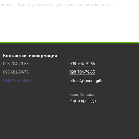
лиенты. Все еще думаете, где купить махровый халат в
тупные цены.
ирует с нами, а значит должна быть полностью безопасной
Контактная информация
098 704-79-65
098 704-79-65
095 681-54-75
098 704-79-65
offers@landof.gifts
Обратный звонок
азывать оригинальные новинки, следить за пополнением
Киев, Украина
Карта проезда