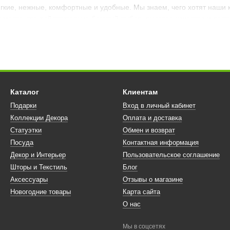
гкие, нежные, комфортные и удобные. Мы знаем, чего хотят наши к
 место, где действительно богатый выбор, высокое качество и дос
 важный шаг, поскольку домашняя, каждый день напрямую контакт
ть приятной к телу.
ране Подарков» отличается следующими свойствами:
Каталог
Клиентам
альные материалы;
Подарки
Вход в личный кабинет
тав;
Коллекции Декора
Оплата и доставка
для вашей кожи;
Статуэтки
Обмен и возврат
Посуда
Контактная информация
и услугами, вы получите множество преимуществ, возможность зак
Декор и Интерьер
Пользовательское соглашение
 бесплатную доставку по всей Украине!
Шторы и Текстиль
Блог
Аксессуары
Отзывы о магазине
рков» и мы сделаем вашу жизнь легче!
Новогодние товары
Карта сайта
О нас
Мы в соцсетях