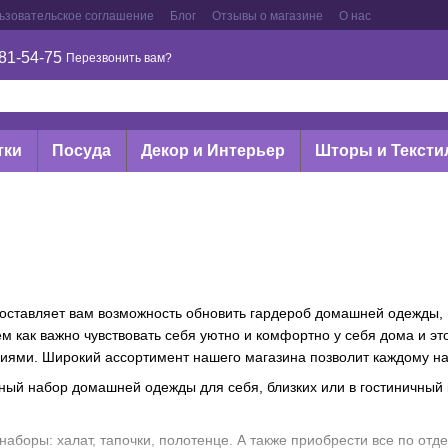
ьзовательское соглашение
Блог
Отзывы о магазине
О нас
81-54-75
Перезвонить вам?
тки
Посуда
Декор и Интерьер
Шторы и Тексти
оставляет вам возможность обновить гардероб домашней одежды, п
м как важно чувствовать себя уютно и комфортно у себя дома и это
иями. Широкий ассортимент нашего магазина позволит каждому на
ный набор домашней одежды для себя, близких или в гостиничный
 наборы: халат, тапочки, полотенце. А также приобрести все по от